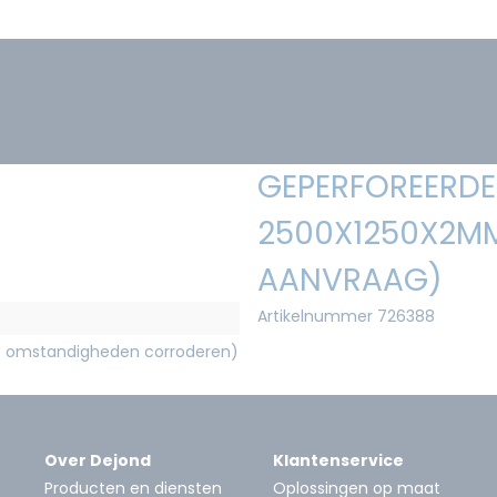
GEPERFOREERDE 
2500X1250X2MM
AANVRAAG)
Artikelnummer 726388
e omstandigheden corroderen)
Over Dejond
Klantenservice
Producten en diensten
Oplossingen op maat