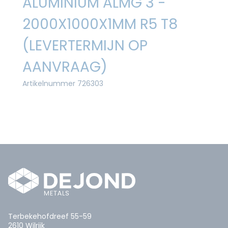
ALUMINIUM ALMG 3 -
2000X1000X1MM R5 T8
(LEVERTERMIJN OP
AANVRAAG)
Artikelnummer 726303
Terbekehofdreef 55-59
2610 Wilrijk