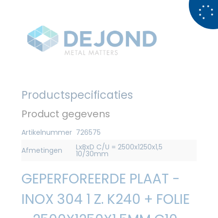
Productspecificaties
Product gegevens
Artikelnummer
726575
LxBxD C/U = 2500x1250x1,5
Afmetingen
10/30mm
GEPERFOREERDE PLAAT -
INOX 304 1 Z. K240 + FOLIE