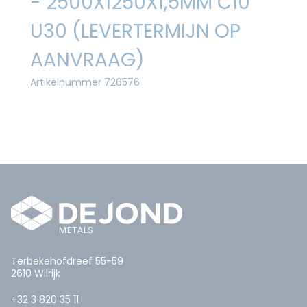
- 2500X1250X1,5MM C10
U30 (LEVERTERMIJN OP
AANVRAAG)
Artikelnummer 726576
Terbekehofdreef 55-59
2610 Wilrijk
+32 3 820 35 11