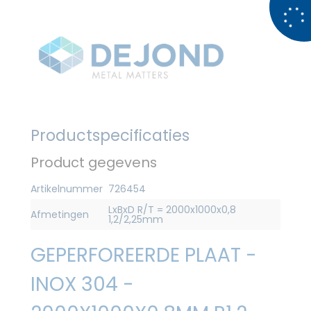
Productspecificaties
Product gegevens
Artikelnummer
726454
LxBxD R/T = 2000x1000x0,8
Afmetingen
1,2/2,25mm
GEPERFOREERDE PLAAT -
INOX 304 -