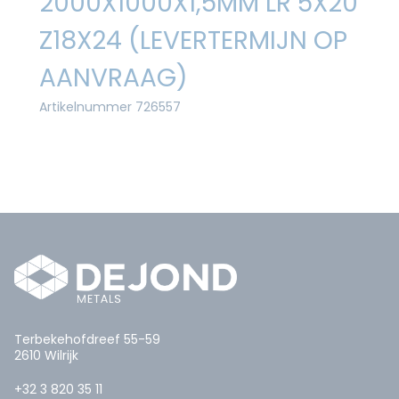
2000X1000X1,5MM LR 5X20
Z18X24 (LEVERTERMIJN OP
AANVRAAG)
Artikelnummer 726557
Terbekehofdreef 55-59
2610 Wilrijk
+32 3 820 35 11