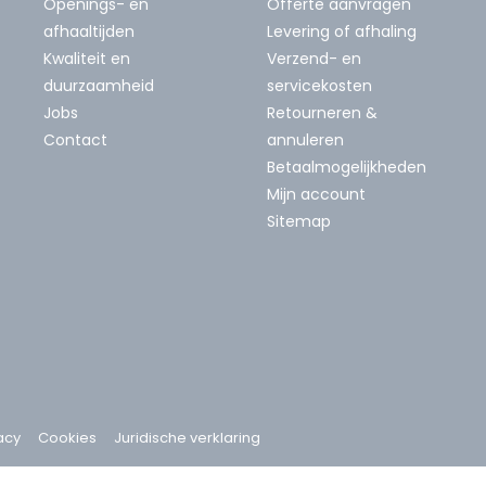
Openings- en
Offerte aanvragen
afhaaltijden
Levering of afhaling
Kwaliteit en
Verzend- en
duurzaamheid
servicekosten
Jobs
Retourneren &
Contact
annuleren
Betaalmogelijkheden
Mijn account
Sitemap
acy
Cookies
Juridische verklaring