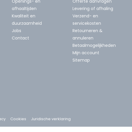
Openings- en
Offerte aanvragen
afhaaltijden
Levering of afhaling
Kwaliteit en
Verzend- en
duurzaamheid
servicekosten
Jobs
Retourneren &
Contact
annuleren
Betaalmogelijkheden
Mijn account
Sitemap
acy
Cookies
Juridische verklaring