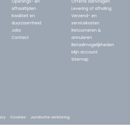
Openings- en
Offerte aanvragen
afhaaltijden
Levering of afhaling
Kwaliteit en
Verzend- en
duurzaamheid
servicekosten
Jobs
Retourneren &
Contact
annuleren
Betaalmogelijkheden
Mijn account
Sitemap
acy
Cookies
Juridische verklaring