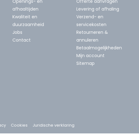
Openings- en
Offerte aanvragen
afhaaltijden
Levering of afhaling
Kwaliteit en
Verzend- en
duurzaamheid
servicekosten
Jobs
Retourneren &
Contact
annuleren
Betaalmogelijkheden
Mijn account
Sitemap
acy
Cookies
Juridische verklaring