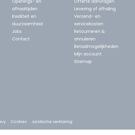
Openings- en
Offerte aanvragen
afhaaltijden
Levering of afhaling
Kwaliteit en
Verzend- en
duurzaamheid
servicekosten
Jobs
Retourneren &
Contact
annuleren
Betaalmogelijkheden
Mijn account
Sitemap
acy
Cookies
Juridische verklaring