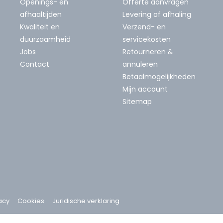
Openings- en
Offerte aanvragen
afhaaltijden
Levering of afhaling
Kwaliteit en
Verzend- en
duurzaamheid
servicekosten
Jobs
Retourneren &
Contact
annuleren
Betaalmogelijkheden
Mijn account
Sitemap
acy
Cookies
Juridische verklaring