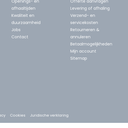
Openings- en
Offerte aanvragen
afhaaltijden
Levering of afhaling
Kwaliteit en
Verzend- en
duurzaamheid
servicekosten
Jobs
Retourneren &
Contact
annuleren
Betaalmogelijkheden
Mijn account
Sitemap
acy
Cookies
Juridische verklaring