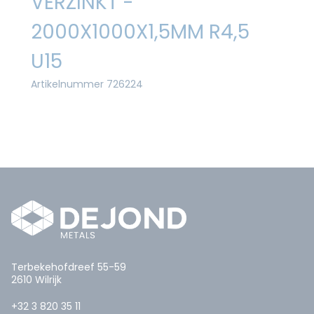
VERZINKT -
2000X1000X1,5MM R4,5
U15
Artikelnummer 726224
Terbekehofdreef 55-59
2610 Wilrijk
+32 3 820 35 11