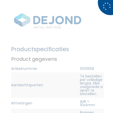
Productspecificaties
Product gegevens
Artikelnummer
1000558
Te bestellen
per volledige
lengte. Elke
Aandachtspunten
zaagsnede is
apart te
bestellen.
AxB =
Afmetingen
10x4mm
Bramen