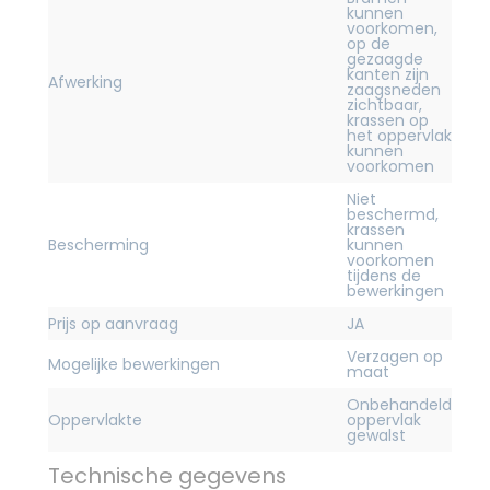
kunnen
voorkomen,
op de
gezaagde
kanten zijn
Afwerking
zaagsneden
zichtbaar,
krassen op
het oppervlak
kunnen
voorkomen
Niet
beschermd,
krassen
Bescherming
kunnen
voorkomen
tijdens de
bewerkingen
Prijs op aanvraag
JA
Verzagen op
Mogelijke bewerkingen
maat
Onbehandeld
Oppervlakte
oppervlak
gewalst
Technische gegevens