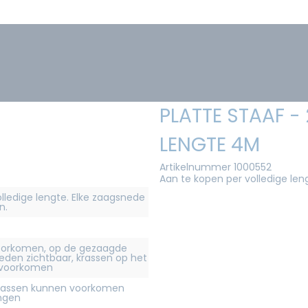
PLATTE STAAF -
LENGTE 4M
Artikelnummer 1000552
Aan te kopen per volledige len
olledige lengte. Elke zaagsnede
n.
orkomen, op de gezaagde
eden zichtbaar, krassen op het
 voorkomen
krassen kunnen voorkomen
ingen