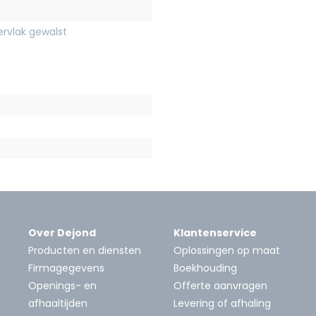
rvlak gewalst
Over Dejond
Klantenservice
Producten en diensten
Oplossingen op maat
Firmagegevens
Boekhouding
Openings- en
Offerte aanvragen
afhaaltijden
Levering of afhaling