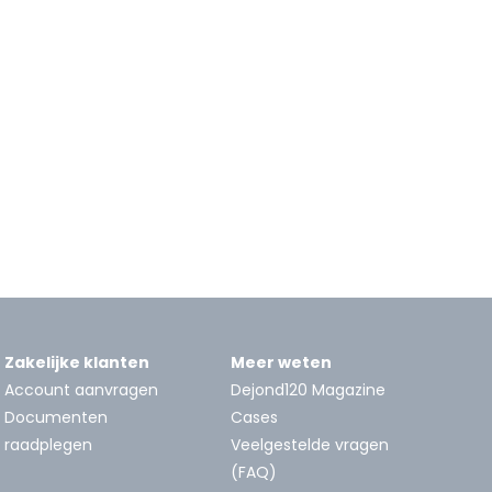
Zakelijke klanten
Meer weten
Account aanvragen
Dejond120 Magazine
Documenten
Cases
raadplegen
Veelgestelde vragen
(FAQ)