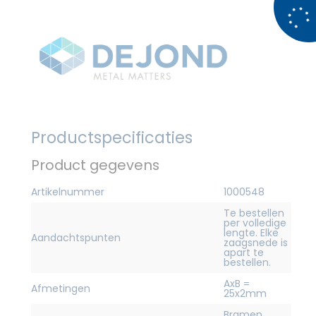
Productspecificaties
Product gegevens
Artikelnummer
1000548
Te bestellen
per volledige
lengte. Elke
Aandachtspunten
zaagsnede is
apart te
bestellen.
AxB =
Afmetingen
25x2mm
Bramen