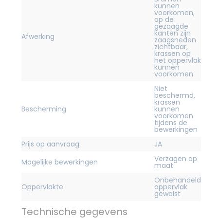
kunnen
voorkomen,
op de
gezaagde
kanten zijn
Afwerking
zaagsneden
zichtbaar,
krassen op
het oppervlak
kunnen
voorkomen
Niet
beschermd,
krassen
Bescherming
kunnen
voorkomen
tijdens de
bewerkingen
Prijs op aanvraag
JA
Verzagen op
Mogelijke bewerkingen
maat
Onbehandeld
Oppervlakte
oppervlak
gewalst
Technische gegevens