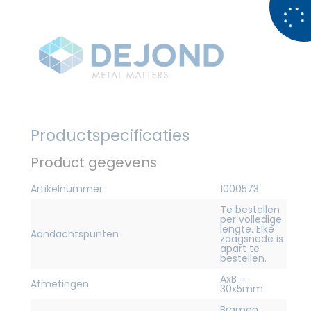
Productspecificaties
Product gegevens
Artikelnummer
1000573
Te bestellen
per volledige
lengte. Elke
Aandachtspunten
zaagsnede is
apart te
bestellen.
AxB =
Afmetingen
30x5mm
Bramen