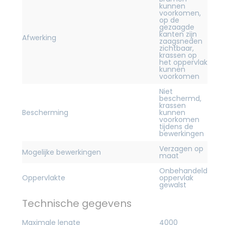
kunnen
voorkomen,
op de
gezaagde
kanten zijn
Afwerking
zaagsneden
zichtbaar,
krassen op
het oppervlak
kunnen
voorkomen
Niet
beschermd,
krassen
Bescherming
kunnen
voorkomen
tijdens de
bewerkingen
Verzagen op
Mogelijke bewerkingen
maat
Onbehandeld
Oppervlakte
oppervlak
gewalst
Technische gegevens
Maximale lengte
4000