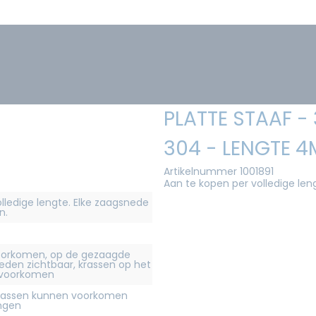
PLATTE STAAF -
304 - LENGTE 4
Artikelnummer 1001891
Aan te kopen per volledige len
olledige lengte. Elke zaagsnede
n.
orkomen, op de gezaagde
eden zichtbaar, krassen op het
 voorkomen
krassen kunnen voorkomen
ingen