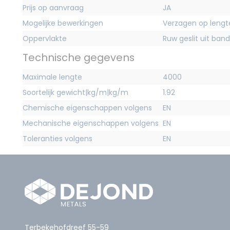
Prijs op aanvraag
JA
Mogelijke bewerkingen
Verzagen op lengt
Oppervlakte
Ruw geslit uit band
Technische gegevens
Maximale lengte
4000
Soortelijk gewicht|kg/m|kg/m
1.92
Chemische eigenschappen volgens
EN
Mechanische eigenschappen volgens
EN
Toleranties volgens
EN
Terbekehofdreef 55-59