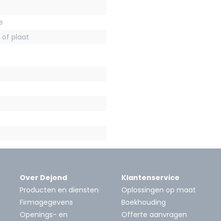
e
 of plaat
Over Dejond
Klantenservice
Producten en diensten
Oplossingen op maat
Firmagegevens
Boekhouding
Openings- en
Offerte aanvragen