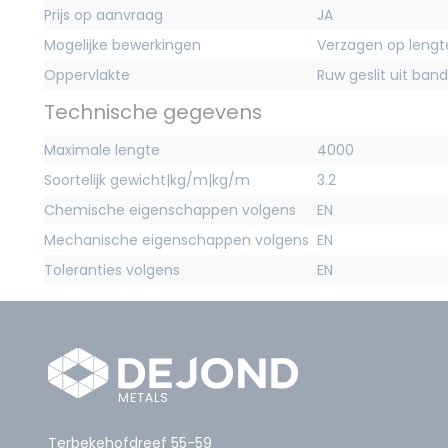
Prijs op aanvraag
JA
Mogelijke bewerkingen
Verzagen op lengt
Oppervlakte
Ruw geslit uit band
Technische gegevens
Maximale lengte
4000
Soortelijk gewicht|kg/m|kg/m
3.2
Chemische eigenschappen volgens
EN
Mechanische eigenschappen volgens
EN
Toleranties volgens
EN
Terbekehofdreef 55-59