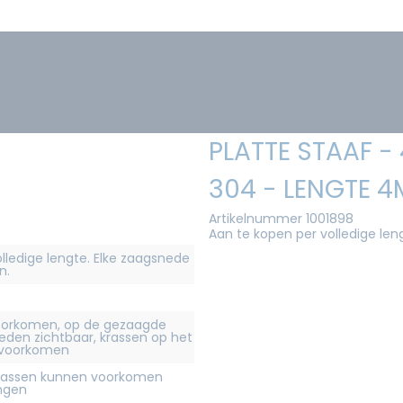
PLATTE STAAF -
304 - LENGTE 4
Artikelnummer 1001898
Aan te kopen per volledige len
olledige lengte. Elke zaagsnede
n.
orkomen, op de gezaagde
eden zichtbaar, krassen op het
 voorkomen
krassen kunnen voorkomen
ingen