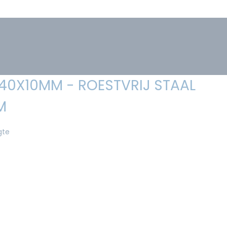
 40X10MM - ROESTVRIJ STAAL
M
gte