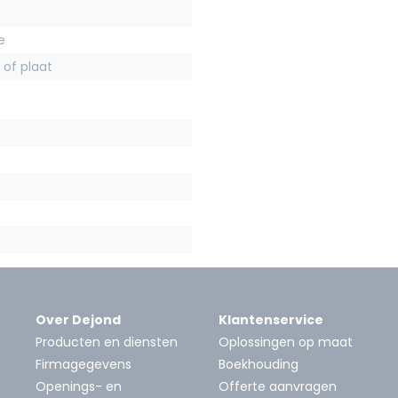
e
 of plaat
Over Dejond
Klantenservice
Producten en diensten
Oplossingen op maat
Firmagegevens
Boekhouding
Openings- en
Offerte aanvragen