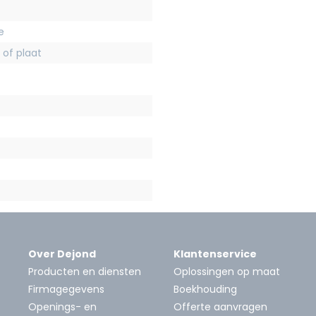
e
 of plaat
Over Dejond
Klantenservice
Producten en diensten
Oplossingen op maat
Firmagegevens
Boekhouding
Openings- en
Offerte aanvragen