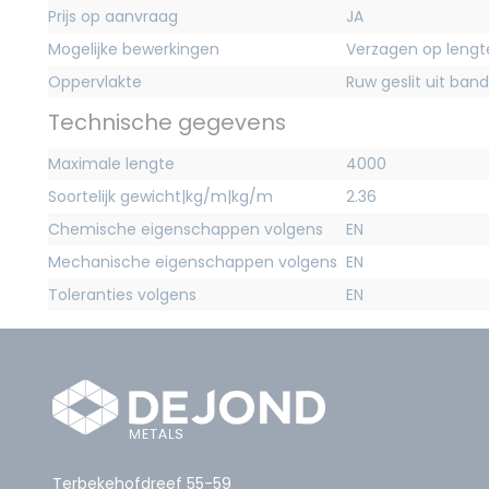
Prijs op aanvraag
JA
Mogelijke bewerkingen
Verzagen op lengt
Oppervlakte
Ruw geslit uit band
Technische gegevens
Maximale lengte
4000
Soortelijk gewicht|kg/m|kg/m
2.36
Chemische eigenschappen volgens
EN
Mechanische eigenschappen volgens
EN
Toleranties volgens
EN
Terbekehofdreef 55-59