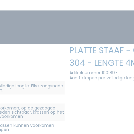
PLATTE STAAF -
304 - LENGTE 4
Artikelnummer 1001897
Aan te kopen per volledige len
olledige lengte. Elke zaagsnede
n.
orkomen, op de gezaagde
eden zichtbaar, krassen op het
 voorkomen
krassen kunnen voorkomen
ingen