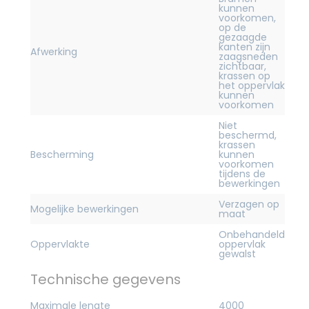
kunnen
voorkomen,
op de
gezaagde
kanten zijn
Afwerking
zaagsneden
zichtbaar,
krassen op
het oppervlak
kunnen
voorkomen
Niet
beschermd,
krassen
Bescherming
kunnen
voorkomen
tijdens de
bewerkingen
Verzagen op
Mogelijke bewerkingen
maat
Onbehandeld
Oppervlakte
oppervlak
gewalst
Technische gegevens
Maximale lengte
4000