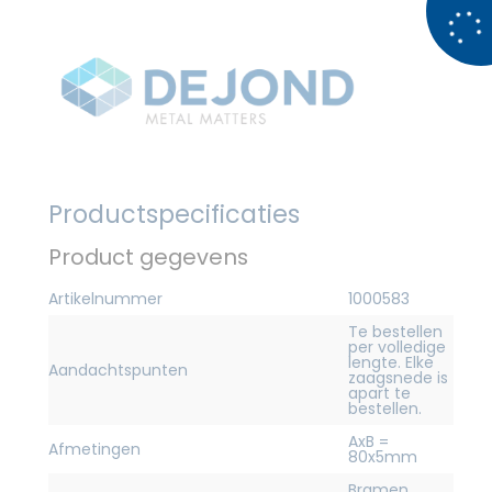
Productspecificaties
Product gegevens
Artikelnummer
1000583
Te bestellen
per volledige
lengte. Elke
Aandachtspunten
zaagsnede is
apart te
bestellen.
AxB =
Afmetingen
80x5mm
Bramen