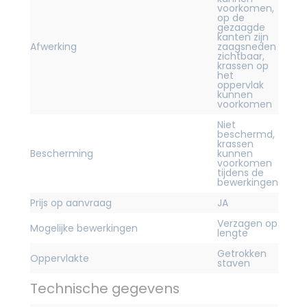
voorkomen,
op de
gezaagde
kanten zijn
Afwerking
zaagsneden
zichtbaar,
krassen op
het
oppervlak
kunnen
voorkomen
Niet
beschermd,
krassen
Bescherming
kunnen
voorkomen
tijdens de
bewerkingen
Prijs op aanvraag
JA
Verzagen op
Mogelijke bewerkingen
lengte
Getrokken
Oppervlakte
staven
Technische gegevens