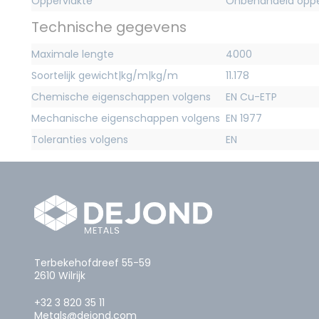
Oppervlakte
Onbehandeld oppe
Technische gegevens
Maximale lengte
4000
Soortelijk gewicht|kg/m|kg/m
11.178
Chemische eigenschappen volgens
EN Cu-ETP
Mechanische eigenschappen volgens
EN 1977
Toleranties volgens
EN
Terbekehofdreef 55-59
2610 Wilrijk
+32 3 820 35 11
Metals@dejond.com