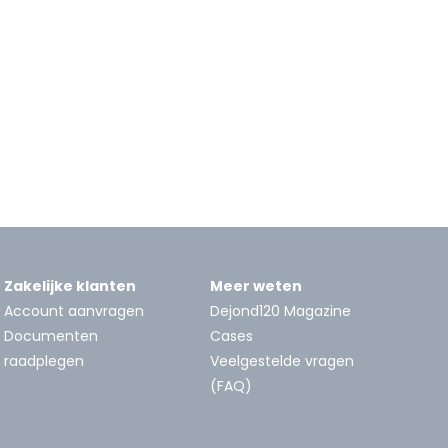
Zakelijke klanten
Meer weten
Account aanvragen
Dejond120 Magazine
Documenten
Cases
raadplegen
Veelgestelde vragen
(FAQ)