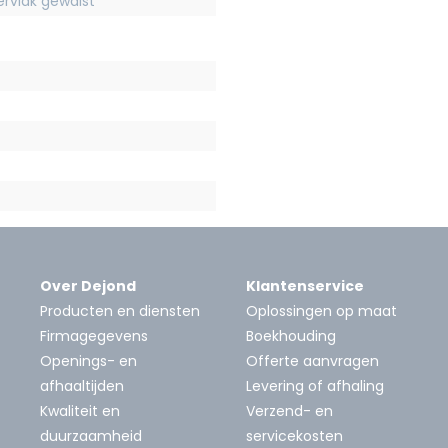
rvlak gewalst
Over Dejond
Klantenservice
Producten en diensten
Oplossingen op maat
Firmagegevens
Boekhouding
Openings- en
Offerte aanvragen
afhaaltijden
Levering of afhaling
Kwaliteit en
Verzend- en
duurzaamheid
servicekosten