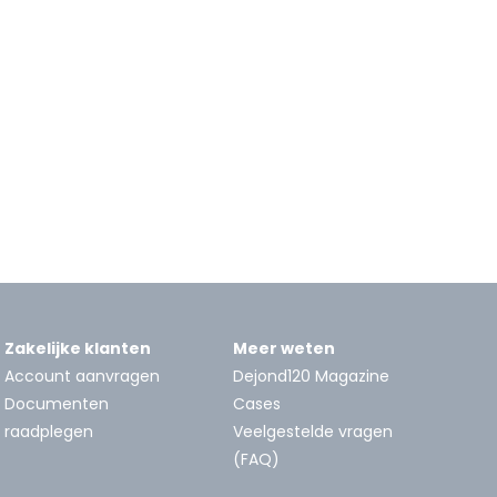
Zakelijke klanten
Meer weten
Account aanvragen
Dejond120 Magazine
Documenten
Cases
raadplegen
Veelgestelde vragen
(FAQ)