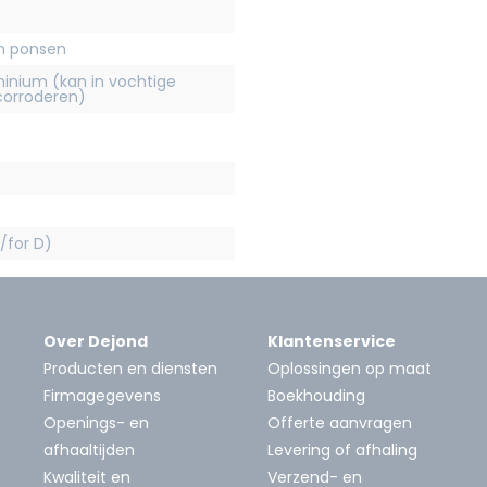
en ponsen
inium (kan in vochtige
orroderen)
/for D)
Over Dejond
Klantenservice
Producten en diensten
Oplossingen op maat
Firmagegevens
Boekhouding
Openings- en
Offerte aanvragen
afhaaltijden
Levering of afhaling
Kwaliteit en
Verzend- en