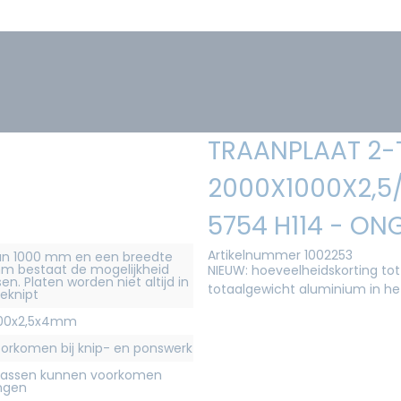
TRAANPLAAT 2-
2000X1000X2,5
5754 H114 - ON
Artikelnummer 1002253
 dan 1000 mm en een breedte
m bestaat de mogelijkheid
NIEUW: hoeveelheidskorting tot
n. Platen worden niet altijd in
totaalgewicht aluminium in h
geknipt
000x2,5x4mm
rkomen bij knip- en ponswerk
krassen kunnen voorkomen
ingen