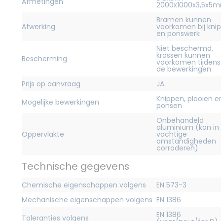
Afmetingen
2000x1000x3,5x5
Bramen kunnen
Afwerking
voorkomen bij kni
en ponswerk
Niet beschermd,
krassen kunnen
Bescherming
voorkomen tijdens
de bewerkingen
Prijs op aanvraag
JA
Knippen, plooien e
Mogelijke bewerkingen
ponsen
Onbehandeld
aluminium (kan in
Oppervlakte
vochtige
omstandigheden
corroderen)
Technische gegevens
Chemische eigenschappen volgens
EN 573-3
Mechanische eigenschappen volgens
EN 1386
EN 1386
Toleranties volgens