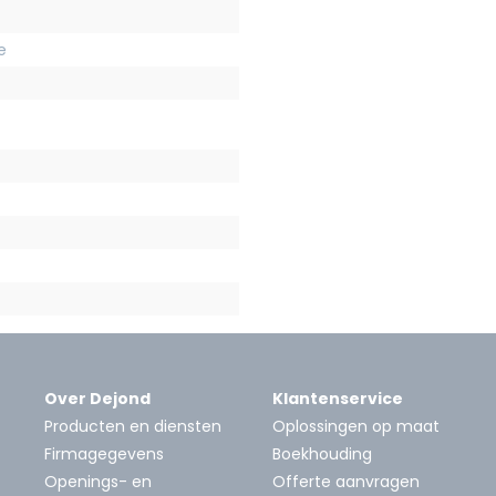
e
Over Dejond
Klantenservice
Producten en diensten
Oplossingen op maat
Firmagegevens
Boekhouding
Openings- en
Offerte aanvragen