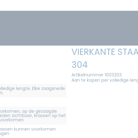
VIERKANTE STAA
304
Artikelnummer 1003203
Aan te kopen per volledige len
olledige lengte. Elke zaagsnede
n.
orkomen, op de gezaagde
eden zichtbaar, krassen op het
 voorkomen
krassen kunnen voorkomen
ingen