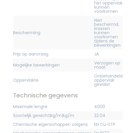
het oppervlak
kunnen
voorkomen
Niet
beschermd,
krassen
Bescherming
kunnen
voorkomen
tijdens de
bewerkingen
Prijs op aanvraag
JA
Verzagen op
Mogelijke bewerkingen
maat
Onbehandeld
Oppervlakte
oppervlak
gewalst
Technische gegevens
Maximale lengte
4000
Soortelijk gewicht|kg/m|kg/m
32.04
Chemische eigenschappen volgens
EN Cu-ETP