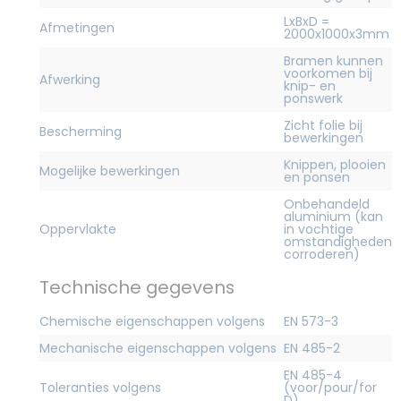
LxBxD =
Afmetingen
2000x1000x3mm
Bramen kunnen
voorkomen bij
Afwerking
knip- en
ponswerk
Zicht folie bij
Bescherming
bewerkingen
Knippen, plooien
Mogelijke bewerkingen
en ponsen
Onbehandeld
aluminium (kan
Oppervlakte
in vochtige
omstandigheden
corroderen)
Technische gegevens
Chemische eigenschappen volgens
EN 573-3
Mechanische eigenschappen volgens
EN 485-2
EN 485-4
Toleranties volgens
(voor/pour/for
D)