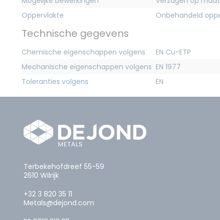
Mogelijke bewerkingen
Verzagen op maat
Oppervlakte
Onbehandeld oppe
Technische gegevens
Chemische eigenschappen volgens
EN Cu-ETP
Mechanische eigenschappen volgens
EN 1977
Toleranties volgens
EN
Terbekehofdreef 55-59
2610 Wilrijk
+32 3 820 35 11
Metals@dejond.com