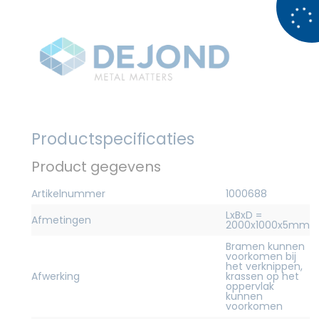
Productspecificaties
Product gegevens
Artikelnummer
1000688
LxBxD =
Afmetingen
2000x1000x5mm
Bramen kunnen
voorkomen bij
het verknippen,
Afwerking
krassen op het
oppervlak
kunnen
voorkomen