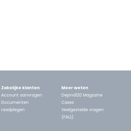
Zakelijke klanten
Meer weten
Account aanvragen
Dejond120 Magazine
Documenten
Cases
raadplegen
Veelgestelde vragen
(FAQ)