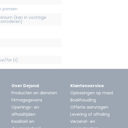
en ponsen
inium (kan in vochtige
orroderen)
ur/for D)
Over Dejond
Klantenservice
Producten en diensten
Oplossingen op maat
Firmagegevens
Boekhouding
Openings- en
Offerte aanvragen
afhaaltijden
Levering of afhaling
Kwaliteit en
Verzend- en