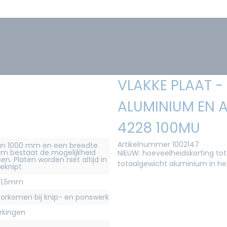
VLAKKE PLAAT -
ALUMINIUM EN 
4228 100MU
Artikelnummer 1002147
 dan 1000 mm en een breedte
m bestaat de mogelijkheid
NIEUW: hoeveelheidskorting tot
n. Platen worden niet altijd in
totaalgewicht aluminium in h
geknipt
x1,5mm
rkomen bij knip- en ponswerk
erkingen