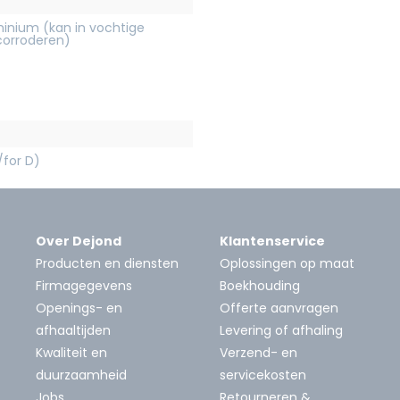
inium (kan in vochtige
orroderen)
/for D)
Over Dejond
Klantenservice
Producten en diensten
Oplossingen op maat
Firmagegevens
Boekhouding
Openings- en
Offerte aanvragen
afhaaltijden
Levering of afhaling
Kwaliteit en
Verzend- en
duurzaamheid
servicekosten
Jobs
Retourneren &