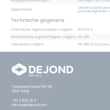
Mogelijke bewerkingen
Verzagen op maat
Onbehandeld alum
Oppervlakte
omstandigheden c
Technische gegevens
Chemische eigenschappen volgens
EN 573-3
Mechanische eigenschappen volgens
EN 485
Toleranties volgens
EN 485 (voor/pour
Terbekehofdreef 55-59
2610 Wilrijk
+32 3 820 35 11
Metals@dejond.com