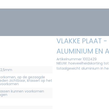
VLAKKE PLAAT -
ALUMINIUM EN A
Artikelnummer 1002429
NIEUW: hoeveelheidskorting tot
totaalgewicht aluminium in h
0x2,5mm
orkomen, op de gezaagde
eden zichtbaar, krassen op het
 voorkomen
krassen kunnen voorkomen
ingen