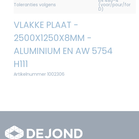
EN 485-4
Toleranties volgens
(voor/pour/for
D)
VLAKKE PLAAT -
2500X1250X8MM -
ALUMINIUM EN AW 5754
H111
Artikelnummer 1002306