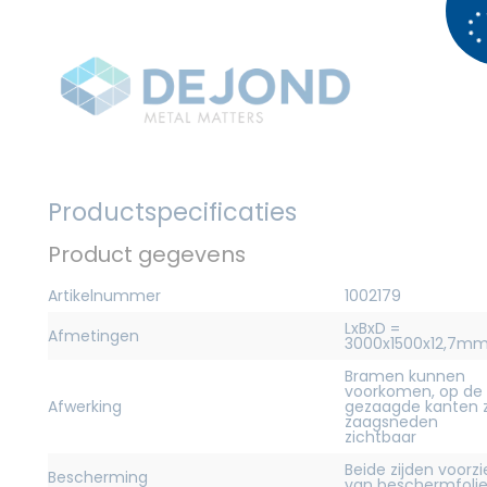
Productspecificaties
Product gegevens
Artikelnummer
1002179
LxBxD =
Afmetingen
3000x1500x12,7m
Bramen kunnen
voorkomen, op de
Afwerking
gezaagde kanten z
zaagsneden
zichtbaar
Beide zijden voorz
Bescherming
van beschermfoli