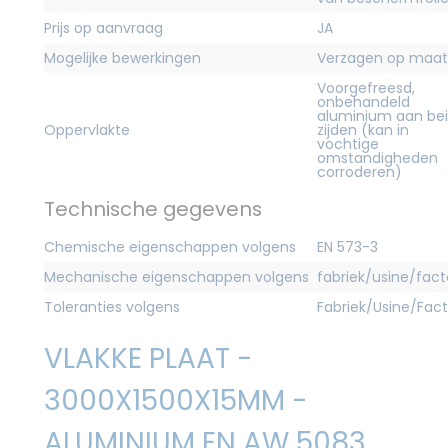
Prijs op aanvraag
JA
Mogelijke bewerkingen
Verzagen op maat
Voorgefreesd,
onbehandeld
aluminium aan be
Oppervlakte
zijden (kan in
vochtige
omstandigheden
corroderen)
Technische gegevens
Chemische eigenschappen volgens
EN 573-3
Mechanische eigenschappen volgens
fabriek/usine/fact
Toleranties volgens
Fabriek/Usine/Fac
VLAKKE PLAAT -
3000X1500X15MM -
ALUMINIUM EN AW 5083