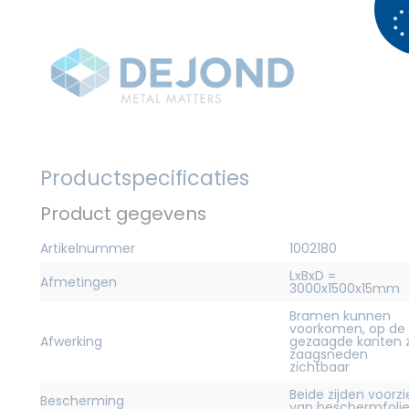
Productspecificaties
Product gegevens
Artikelnummer
1002180
LxBxD =
Afmetingen
3000x1500x15mm
Bramen kunnen
voorkomen, op de
Afwerking
gezaagde kanten z
zaagsneden
zichtbaar
Beide zijden voorz
Bescherming
van beschermfoli