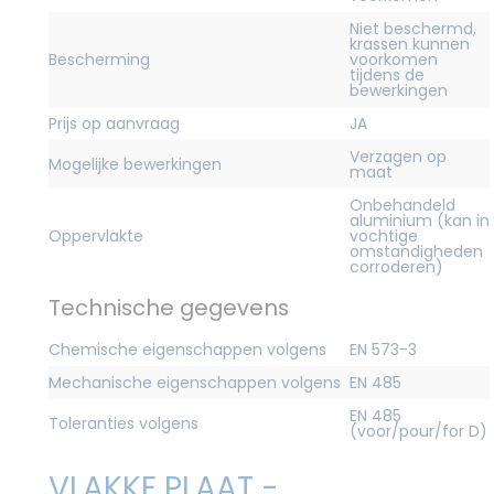
Niet beschermd,
krassen kunnen
Bescherming
voorkomen
tijdens de
bewerkingen
Prijs op aanvraag
JA
Verzagen op
Mogelijke bewerkingen
maat
Onbehandeld
aluminium (kan in
Oppervlakte
vochtige
omstandigheden
corroderen)
Technische gegevens
Chemische eigenschappen volgens
EN 573-3
Mechanische eigenschappen volgens
EN 485
EN 485
Toleranties volgens
(voor/pour/for D)
VLAKKE PLAAT -