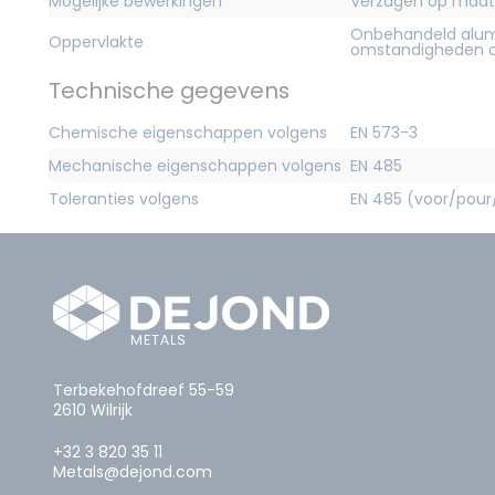
Mogelijke bewerkingen
Verzagen op maat
Onbehandeld alum
Oppervlakte
omstandigheden c
Technische gegevens
Chemische eigenschappen volgens
EN 573-3
Mechanische eigenschappen volgens
EN 485
Toleranties volgens
EN 485 (voor/pour
Terbekehofdreef 55-59
2610 Wilrijk
+32 3 820 35 11
Metals@dejond.com