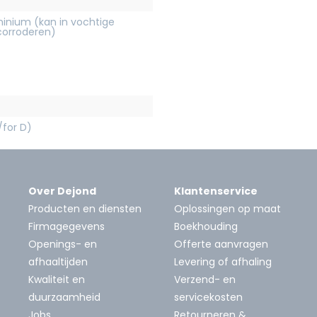
inium (kan in vochtige
orroderen)
/for D)
Over Dejond
Klantenservice
Producten en diensten
Oplossingen op maat
Firmagegevens
Boekhouding
Openings- en
Offerte aanvragen
afhaaltijden
Levering of afhaling
Kwaliteit en
Verzend- en
duurzaamheid
servicekosten
Jobs
Retourneren &