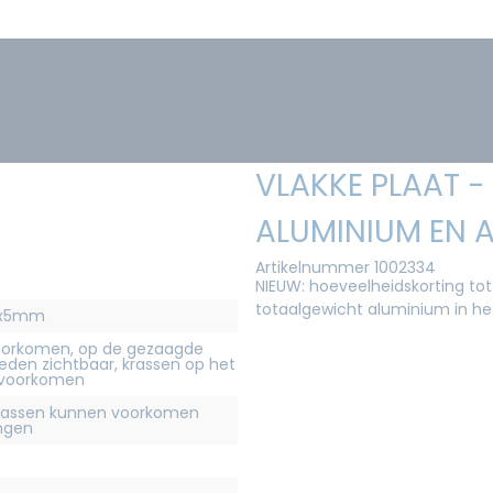
VLAKKE PLAAT 
ALUMINIUM EN A
Artikelnummer 1002334
NIEUW: hoeveelheidskorting tot
totaalgewicht aluminium in h
00x5mm
orkomen, op de gezaagde
eden zichtbaar, krassen op het
 voorkomen
krassen kunnen voorkomen
ingen