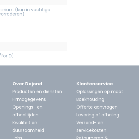
inium (kan in vochtige
orroderen)
/for D)
Over Dejond
Klantenservice
Producten en diensten
Oplossingen op maat
Firmagegevens
Boekhouding
Openings- en
Offerte aanvragen
afhaaltijden
Levering of afhaling
Kwaliteit en
Verzend- en
duurzaamheid
servicekosten
Jobs
Retourneren &