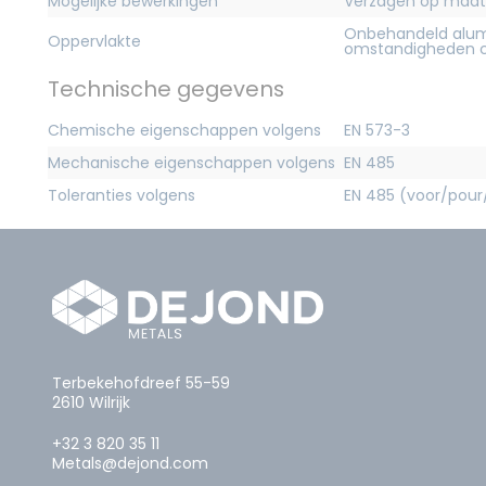
Mogelijke bewerkingen
Verzagen op maat
Onbehandeld alum
Oppervlakte
omstandigheden c
Technische gegevens
Chemische eigenschappen volgens
EN 573-3
Mechanische eigenschappen volgens
EN 485
Toleranties volgens
EN 485 (voor/pour
Terbekehofdreef 55-59
2610 Wilrijk
+32 3 820 35 11
Metals@dejond.com