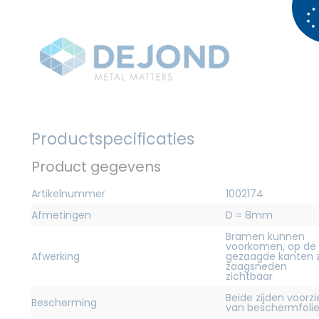
Productspecificaties
Product gegevens
Artikelnummer
1002174
Afmetingen
D = 8mm
Bramen kunnen
voorkomen, op de
Afwerking
gezaagde kanten z
zaagsneden
zichtbaar
Beide zijden voorz
Bescherming
van beschermfoli