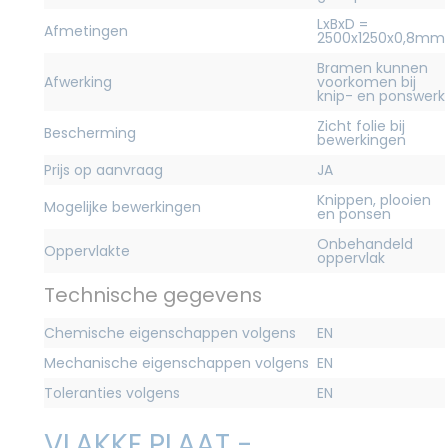
LxBxD =
Afmetingen
2500x1250x0,8mm
Bramen kunnen
Afwerking
voorkomen bij
knip- en ponswerk
Zicht folie bij
Bescherming
bewerkingen
Prijs op aanvraag
JA
Knippen, plooien
Mogelijke bewerkingen
en ponsen
Onbehandeld
Oppervlakte
oppervlak
Technische gegevens
Chemische eigenschappen volgens
EN
Mechanische eigenschappen volgens
EN
Toleranties volgens
EN
VLAKKE PLAAT -