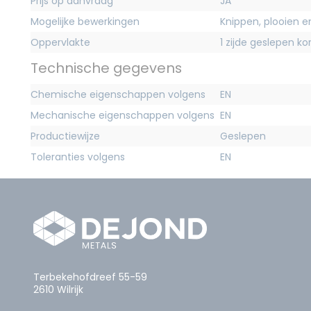
Prijs op aanvraag
JA
Mogelijke bewerkingen
Knippen, plooien 
Oppervlakte
1 zijde geslepen ko
Technische gegevens
Chemische eigenschappen volgens
EN
Mechanische eigenschappen volgens
EN
Productiewijze
Geslepen
Toleranties volgens
EN
Terbekehofdreef 55-59
2610 Wilrijk