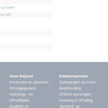
en ponsen
rrel 320
Over Dejond
Klantenservice
Producten en diensten
Oplossingen op maat
Firmagegevens
Boekhouding
Openings- en
Offerte aanvragen
afhaaltijden
Levering of afhaling
Kwaliteit en
Verzend- en