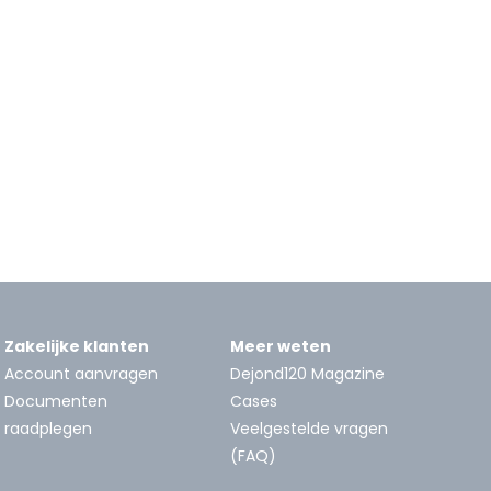
Zakelijke klanten
Meer weten
Account aanvragen
Dejond120 Magazine
Documenten
Cases
raadplegen
Veelgestelde vragen
(FAQ)